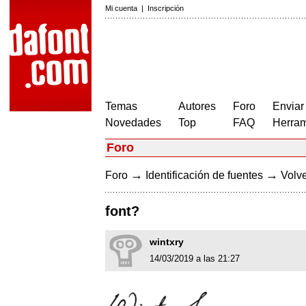
Mi cuenta
|
Inscripción
Temas
Autores
Foro
Enviar
Novedades
Top
FAQ
Herram
Foro
→
→
Foro
Identificación de fuentes
Volve
font?
wintxry
14/03/2019 a las 21:27