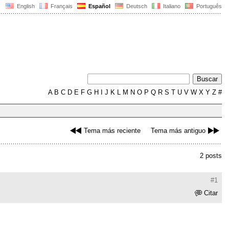
English
Français
Español
Deutsch
Italiano
Português
A
B
C
D
E
F
G
H
I
J
K
L
M
N
O
P
Q
R
S
T
U
V
W
X
Y
Z
#
Tema más reciente
Tema más antiguo
2 posts
#1
Citar