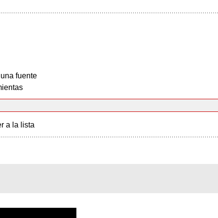
 una fuente
ientas
r a la lista