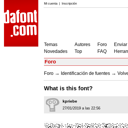
Mi cuenta
|
Inscripción
Temas
Autores
Foro
Enviar
Novedades
Top
FAQ
Herram
Foro
→
→
Foro
Identificación de fuentes
Volve
What is this font?
kpriebe
27/01/2019 a las 22:56