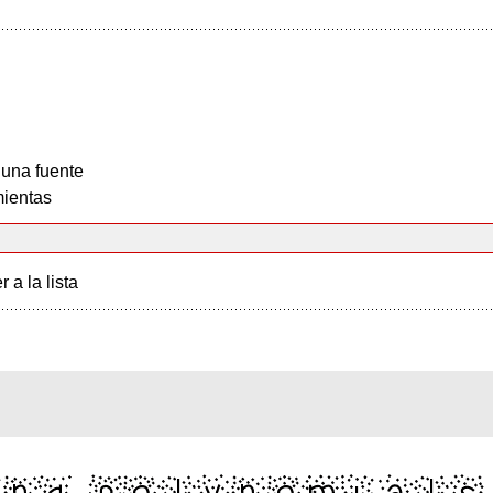
 una fuente
ientas
r a la lista