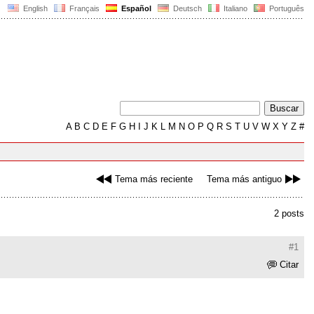
English
Français
Español
Deutsch
Italiano
Português
A
B
C
D
E
F
G
H
I
J
K
L
M
N
O
P
Q
R
S
T
U
V
W
X
Y
Z
#
Tema más reciente
Tema más antiguo
2 posts
#1
Citar