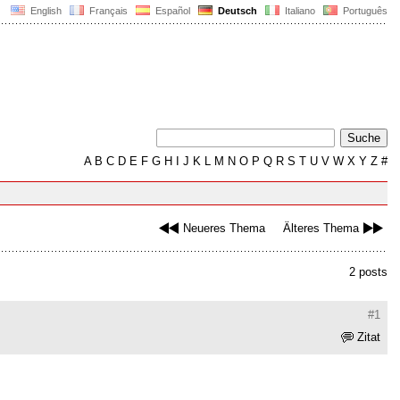
English
Français
Español
Deutsch
Italiano
Português
A
B
C
D
E
F
G
H
I
J
K
L
M
N
O
P
Q
R
S
T
U
V
W
X
Y
Z
#
Neueres Thema
Älteres Thema
2 posts
#1
Zitat