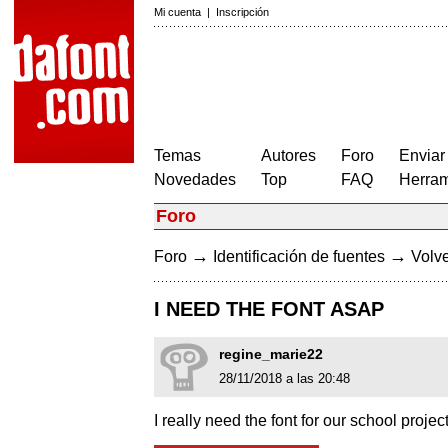
Mi cuenta
|
Inscripción
Temas
Autores
Foro
Enviar
Novedades
Top
FAQ
Herram
Foro
→
→
Foro
Identificación de fuentes
Volve
I NEED THE FONT ASAP
regine_marie22
28/11/2018 a las 20:48
I really need the font for our school projec