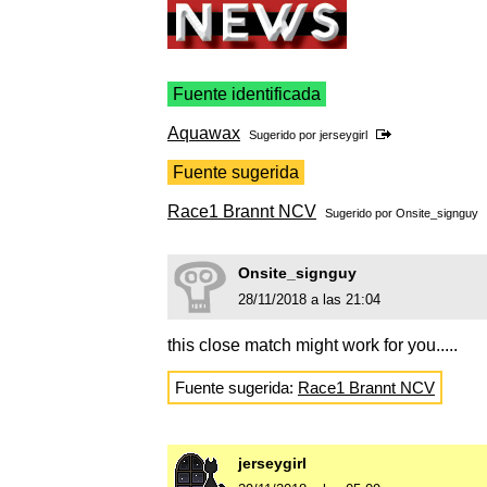
Fuente identificada
Aquawax
Sugerido por
jerseygirl
Fuente sugerida
Race1 Brannt NCV
Sugerido por
Onsite_signguy
Onsite_signguy
28/11/2018 a las 21:04
this close match might work for you.....
Fuente sugerida:
Race1 Brannt NCV
jerseygirl