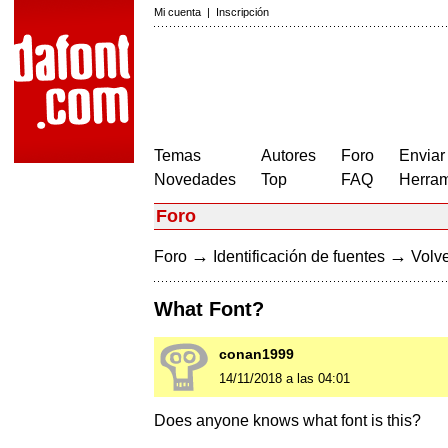
Mi cuenta
|
Inscripción
Temas
Autores
Foro
Enviar
Novedades
Top
FAQ
Herram
Foro
→
→
Foro
Identificación de fuentes
Volve
What Font?
conan1999
14/11/2018 a las 04:01
Does anyone knows what font is this?