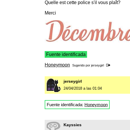
Quelle est cette police s'il vous plaît?
Merci
Fuente identificada
Honeymoon
Sugerido por
jerseygirl
jerseygirl
24/04/2018 a las 01:04
Fuente identificada:
Honeymoon
Kayssies