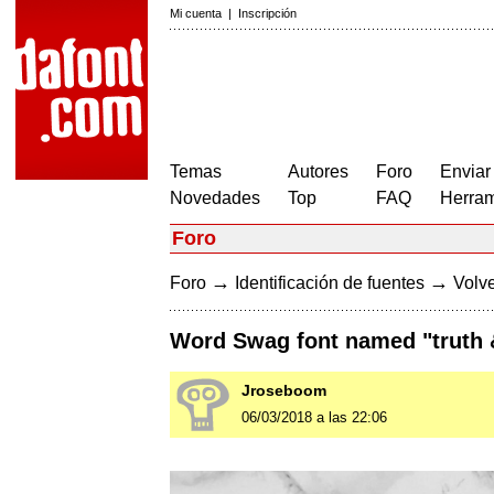
Mi cuenta
|
Inscripción
Temas
Autores
Foro
Enviar
Novedades
Top
FAQ
Herram
Foro
→
→
Foro
Identificación de fuentes
Volve
Word Swag font named "truth
Jroseboom
06/03/2018 a las 22:06