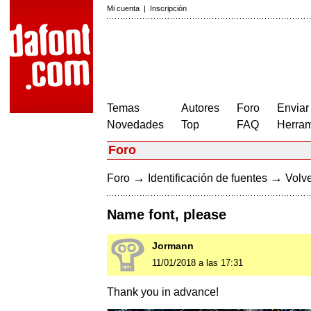
Mi cuenta
|
Inscripción
Temas
Autores
Foro
Enviar
Novedades
Top
FAQ
Herram
Foro
→
→
Foro
Identificación de fuentes
Volve
Name font, please
Jormann
11/01/2018 a las 17:31
Thank you in advance!