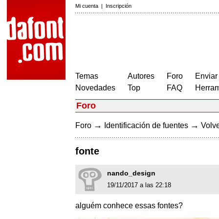
Mi cuenta
|
Inscripción
Temas
Autores
Foro
Enviar
Novedades
Top
FAQ
Herram
Foro
→
→
Foro
Identificación de fuentes
Volve
fonte
nando_design
19/11/2017 a las 22:18
alguém conhece essas fontes?