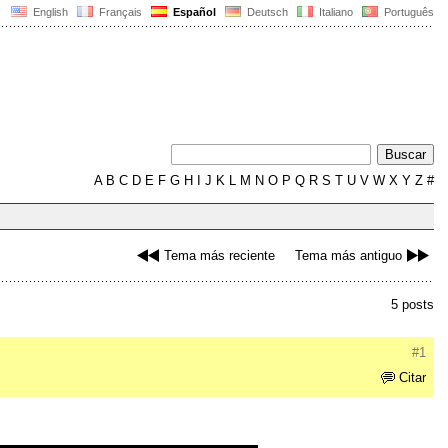
English
Français
Español
Deutsch
Italiano
Português
A
B
C
D
E
F
G
H
I
J
K
L
M
N
O
P
Q
R
S
T
U
V
W
X
Y
Z
#
Tema más reciente
Tema más antiguo
5 posts
#1
Citar