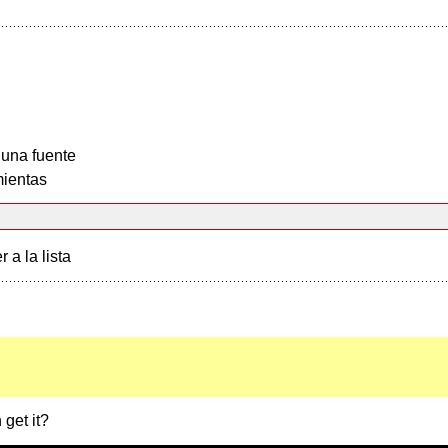
 una fuente
ientas
r a la lista
get it?