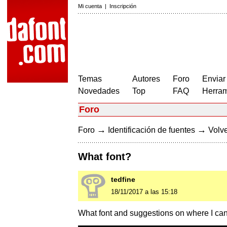
Mi cuenta
|
Inscripción
Temas
Autores
Foro
Enviar
Novedades
Top
FAQ
Herram
Foro
→
→
Foro
Identificación de fuentes
Volve
What font?
tedfine
18/11/2017 a las 15:18
What font and suggestions on where I can 