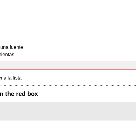
 una fuente
ientas
r a la lista
n the red box