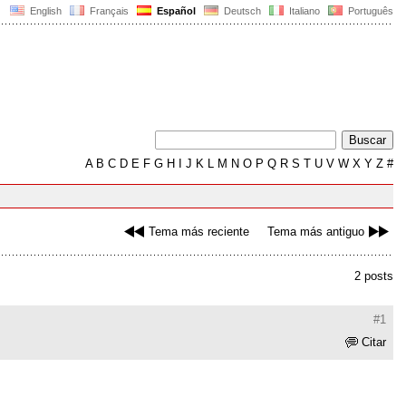
English
Français
Español
Deutsch
Italiano
Português
A
B
C
D
E
F
G
H
I
J
K
L
M
N
O
P
Q
R
S
T
U
V
W
X
Y
Z
#
Tema más reciente
Tema más antiguo
2 posts
#1
Citar