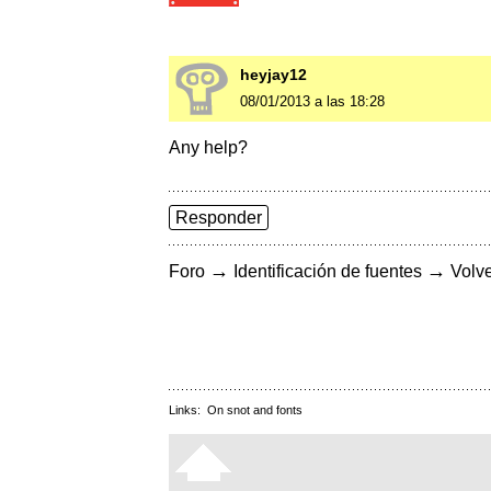
heyjay12
08/01/2013 a las 18:28
Any help?
Responder
→
→
Foro
Identificación de fuentes
Volve
Links:
On snot and fonts