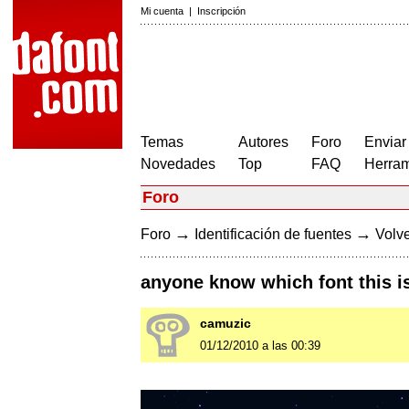
Mi cuenta
|
Inscripción
Temas
Autores
Foro
Enviar
Novedades
Top
FAQ
Herram
Foro
→
→
Foro
Identificación de fuentes
Volve
anyone know which font this is?
camuzic
01/12/2010 a las 00:39