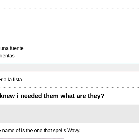
 una fuente
ientas
r a la lista
 knew i needed them what are they?
e name of is the one that spells Wavy.