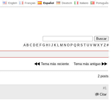
English
Français
Español
Deutsch
Italiano
Português
A
B
C
D
E
F
G
H
I
J
K
L
M
N
O
P
Q
R
S
T
U
V
W
X
Y
Z
#
Tema más reciente
Tema más antiguo
2 posts
#1
Citar