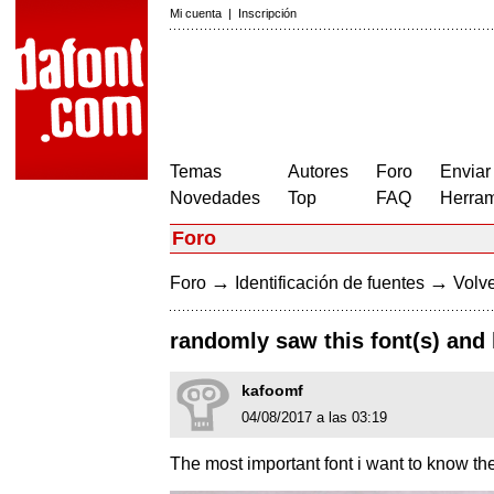
Mi cuenta
|
Inscripción
Temas
Autores
Foro
Enviar
Novedades
Top
FAQ
Herram
Foro
→
→
Foro
Identificación de fuentes
Volve
randomly saw this font(s) and
kafoomf
04/08/2017 a las 03:19
The most important font i want to know th