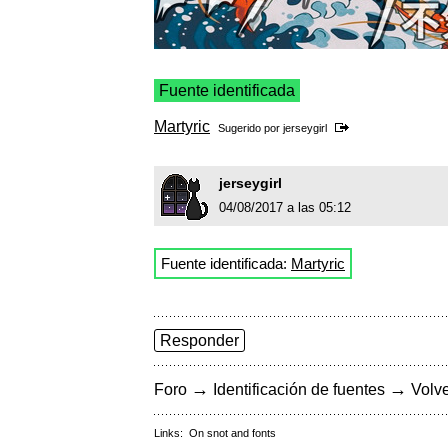
Fuente identificada
Martyric
Sugerido por
jerseygirl
jerseygirl
04/08/2017 a las 05:12
Fuente identificada:
Martyric
Responder
→
→
Foro
Identificación de fuentes
Volve
Links:
On snot and fonts