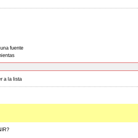
 una fuente
ientas
r a la lista
NIR?