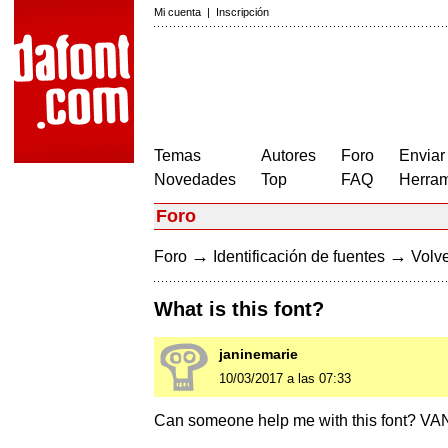
Mi cuenta
|
Inscripción
Temas
Autores
Foro
Enviar
Novedades
Top
FAQ
Herram
Foro
→
→
Foro
Identificación de fuentes
Volve
What is this font?
janinemarie
10/03/2017 a las 07:33
Can someone help me with this font? VA