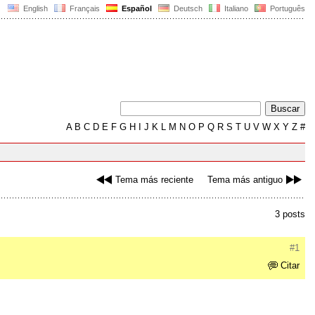
English
Français
Español
Deutsch
Italiano
Português
A
B
C
D
E
F
G
H
I
J
K
L
M
N
O
P
Q
R
S
T
U
V
W
X
Y
Z
#
Tema más reciente
Tema más antiguo
3 posts
#1
Citar