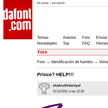
Mi cuenta
|
Inscripción
Temas
Autores
Foro
Enviar
Novedades
Top
FAQ
Herram
Foro
→
→
Foro
Identificación de fuentes
Volve
Prince? HELP!!!
shahrukhdaniyal
21/11/2011 a las 22:56