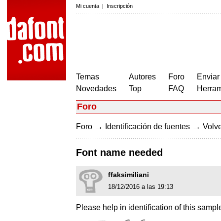
Mi cuenta
|
Inscripción
Temas
Autores
Foro
Enviar
Novedades
Top
FAQ
Herram
Foro
→
→
Foro
Identificación de fuentes
Volve
Font name needed
ffaksimiliani
18/12/2016 a las 19:13
Please help in identification of this sam