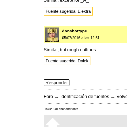
Similar, except for _A_
Fuente sugerida:
Elektra
donshottype
05/07/2016 a las 12:51
Similar, but rough outlines
Fuente sugerida:
Dalek
Responder
→
→
Foro
Identificación de fuentes
Volve
Links:
On snot and fonts