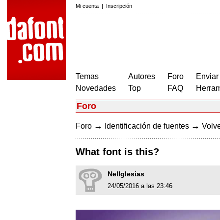
Mi cuenta
|
Inscripción
Temas
Autores
Foro
Enviar
Novedades
Top
FAQ
Herram
Foro
→
→
Foro
Identificación de fuentes
Volve
What font is this?
NelIglesias
24/05/2016 a las 23:46