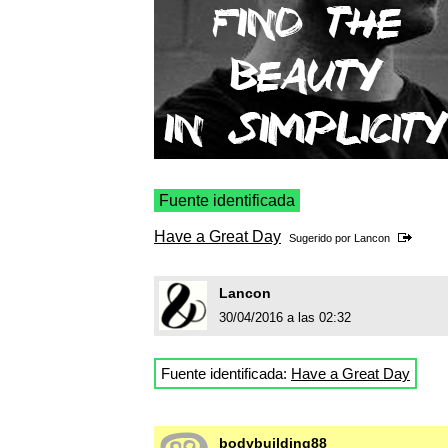
Fuente identificada
Have a Great Day
Sugerido por
Lancon
Lancon
30/04/2016 a las 02:32
Fuente identificada:
Have a Great Day
bodybuilding88