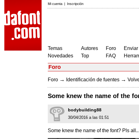
Mi cuenta
|
Inscripción
Temas
Autores
Foro
Enviar
Novedades
Top
FAQ
Herram
Foro
→
→
Foro
Identificación de fuentes
Volve
Some knew the name of the fo
bodybuilding88
30/04/2016 a las 01:51
Some knew the name of the font? Pls all..