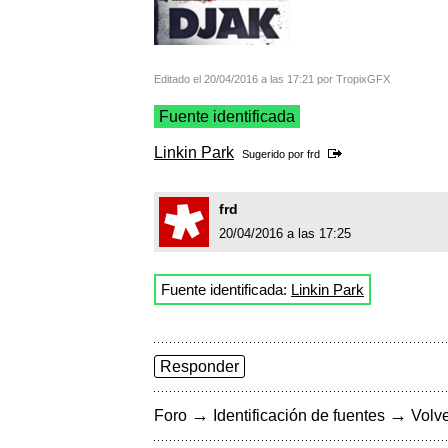
Editado el 20/04/2016 a las 17:21 por TropixGFX
Fuente identificada
Linkin Park
Sugerido por
frd
frd
20/04/2016 a las 17:25
Fuente identificada:
Linkin Park
Responder
→
→
Foro
Identificación de fuentes
Volve