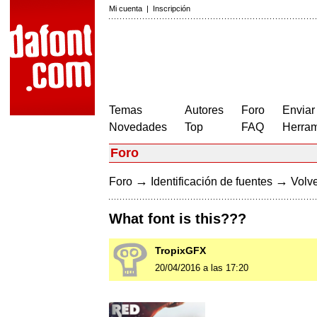
Mi cuenta
|
Inscripción
Temas
Autores
Foro
Enviar
Novedades
Top
FAQ
Herram
Foro
→
→
Foro
Identificación de fuentes
Volve
What font is this???
TropixGFX
20/04/2016 a las 17:20