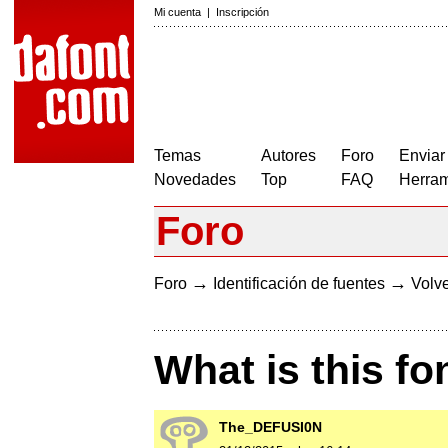
Mi cuenta
|
Inscripción
Temas
Autores
Foro
Enviar
Novedades
Top
FAQ
Herram
Foro
→
→
Foro
Identificación de fuentes
Volve
What is this fo
The_DEFUSI0N