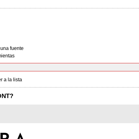
 una fuente
ientas
r a la lista
ONT?