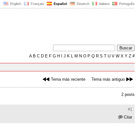
English
Français
Español
Deutsch
Italiano
Português
A
B
C
D
E
F
G
H
I
J
K
L
M
N
O
P
Q
R
S
T
U
V
W
X
Y
Z
#
Tema más reciente
Tema más antiguo
2 posts
#1
Citar