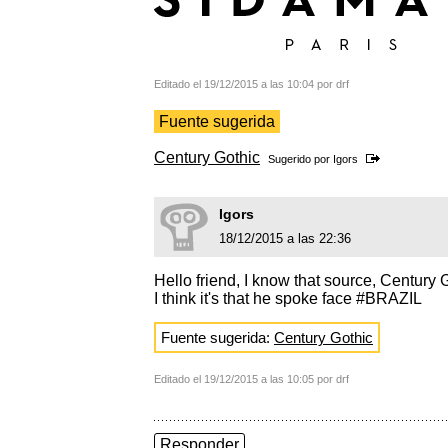
Editado el 19/12/2015 a las 10:04 por drf
Fuente sugerida
Century Gothic
Sugerido por
Igors
Igors
18/12/2015 a las 22:36
Hello friend, I know that source, Century 
I think it's that he spoke face #BRAZIL
Fuente sugerida:
Century Gothic
Editado el 19/12/2015 a las 10:05 por drf
Responder