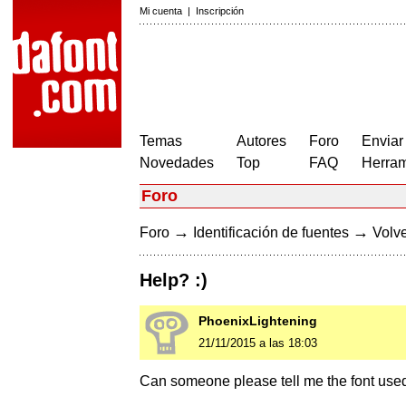
Mi cuenta
|
Inscripción
Temas
Autores
Foro
Enviar
Novedades
Top
FAQ
Herram
Foro
→
→
Foro
Identificación de fuentes
Volve
Help? :)
PhoenixLightening
21/11/2015 a las 18:03
Can someone please tell me the font used