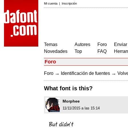
Mi cuenta
|
Inscripción
Temas
Autores
Foro
Enviar
Novedades
Top
FAQ
Herram
Foro
→
→
Foro
Identificación de fuentes
Volve
What font is this?
Morphee
11/11/2015 a las 15:14