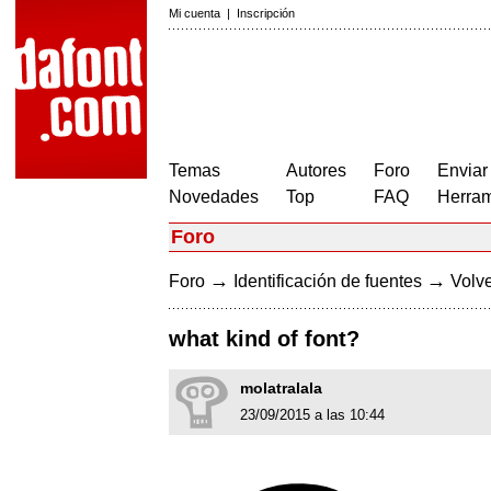
Mi cuenta
|
Inscripción
Temas
Autores
Foro
Enviar
Novedades
Top
FAQ
Herram
Foro
→
→
Foro
Identificación de fuentes
Volve
what kind of font?
molatralala
23/09/2015 a las 10:44