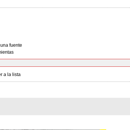
 una fuente
ientas
r a la lista