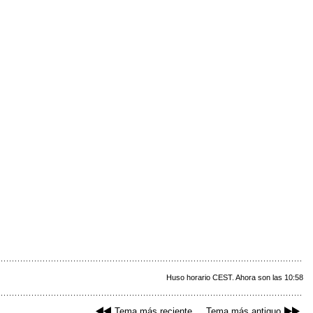
Huso horario CEST. Ahora son las 10:58
Tema más reciente
Tema más antiguo