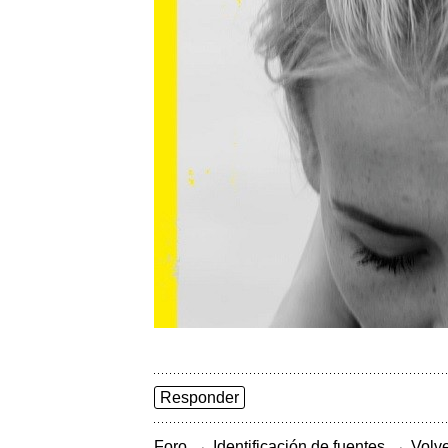
Responder
→
→
Foro
Identificación de fuentes
Volve