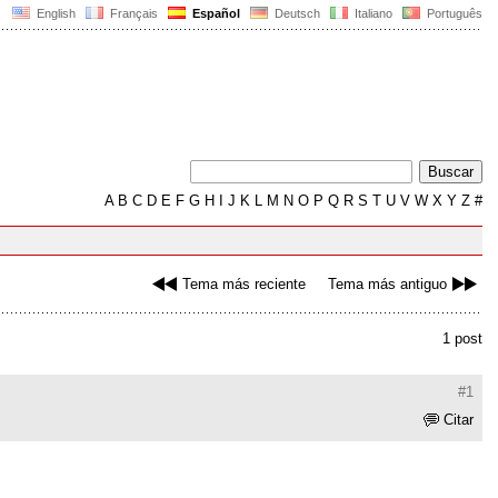
English
Français
Español
Deutsch
Italiano
Português
A
B
C
D
E
F
G
H
I
J
K
L
M
N
O
P
Q
R
S
T
U
V
W
X
Y
Z
#
Tema más reciente
Tema más antiguo
1 post
#1
Citar