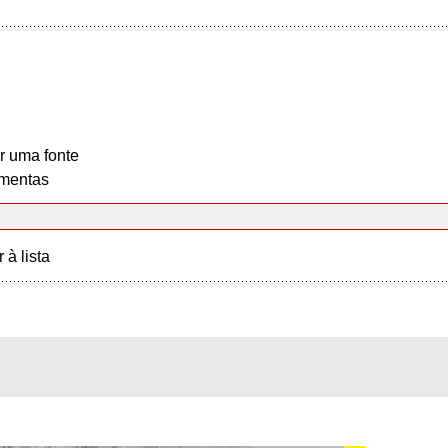
r uma fonte
mentas
r à lista