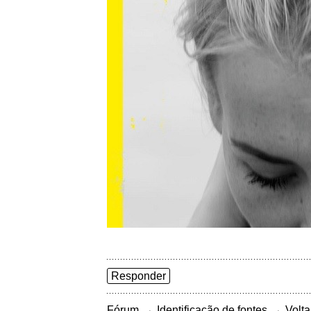
Responder
→
→
Fórum
Identificação de fontes
Volta