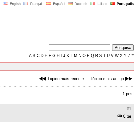
English
Français
Español
Deutsch
Italiano
Português
A
B
C
D
E
F
G
H
I
J
K
L
M
N
O
P
Q
R
S
T
U
V
W
X
Y
Z
#
Tópico mais recente
Tópico mais antigo
1 post
#1
Citar