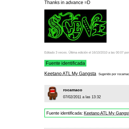
Thanks in advance =D
Editado 3 veces. Última edición el 16/10/2010 a las 00:07 po
Fuente identificada
Keetano ATL My Gangsta
Sugerido por
rocama
rocamaco
07/02/2011 a las 13:32
Fuente identificada:
Keetano ATL My Gangs