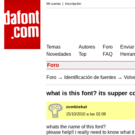
Mi cuenta
|
Inscripción
Temas
Autores
Foro
Enviar
Novedades
Top
FAQ
Herram
Foro
→
→
Foro
Identificación de fuentes
Volve
what is this font? its supper c
zombiekat
15/10/2010 a las 02:08
whats the name of this font?
please help!! i really need to know what it 