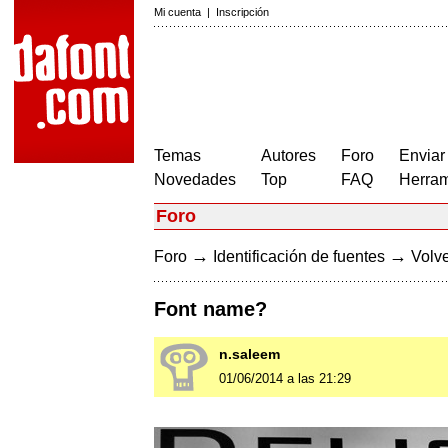
Mi cuenta
|
Inscripción
Temas
Autores
Foro
Enviar
Novedades
Top
FAQ
Herram
Foro
→
→
Foro
Identificación de fuentes
Volve
Font name?
n.saleem
01/06/2014 a las 21:29