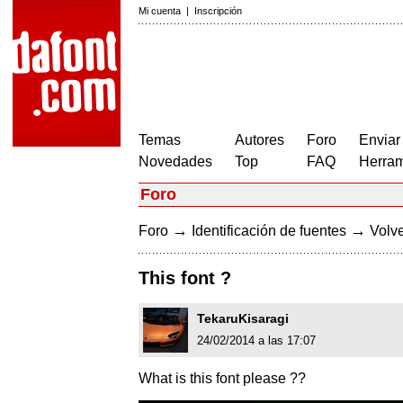
Mi cuenta
|
Inscripción
Temas
Autores
Foro
Enviar
Novedades
Top
FAQ
Herram
Foro
→
→
Foro
Identificación de fuentes
Volve
This font ?
TekaruKisaragi
24/02/2014 a las 17:07
What is this font please ??