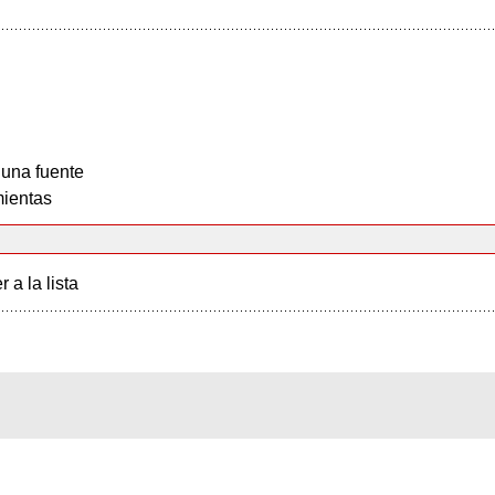
 una fuente
ientas
r a la lista