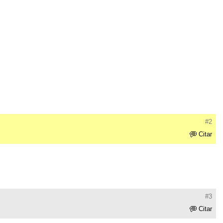
#2
Citar
#3
Citar