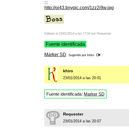
:::
http://oi43.tinypic.com/1zz2i9w.jpg
Editado el 23/01/2014 a las 17:04 por Requester
Fuente identificada
Marker SD
Sugerido por
khiro
khiro
23/01/2014 a las 20:01
Fuente identificada:
Marker SD
Requester
23/01/2014 a las 20:07