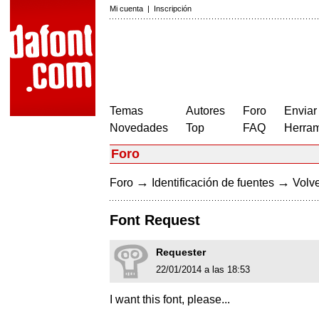
Mi cuenta
|
Inscripción
Temas
Autores
Foro
Enviar
Novedades
Top
FAQ
Herram
Foro
→
→
Foro
Identificación de fuentes
Volve
Font Request
Requester
22/01/2014 a las 18:53
I want this font, please...