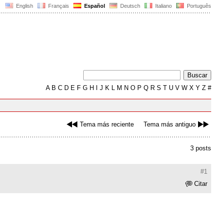
English
Français
Español
Deutsch
Italiano
Português
A
B
C
D
E
F
G
H
I
J
K
L
M
N
O
P
Q
R
S
T
U
V
W
X
Y
Z
#
Tema más reciente
Tema más antiguo
3 posts
#1
Citar