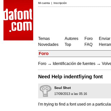
Mi cuenta
|
Inscripción
Temas
Autores
Foro
Enviar
Novedades
Top
FAQ
Herram
Foro
→
→
Foro
Identificación de fuentes
Volve
Need Help indentfiying font
Soul Shot
17/09/2013 a las 05:16
I'm trying to find a font used on a particul