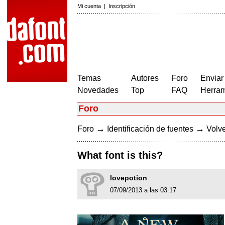
Mi cuenta
|
Inscripción
Temas
Autores
Foro
Enviar
Novedades
Top
FAQ
Herram
Foro
→
→
Foro
Identificación de fuentes
Volve
What font is this?
lovepotion
07/09/2013 a las 03:17