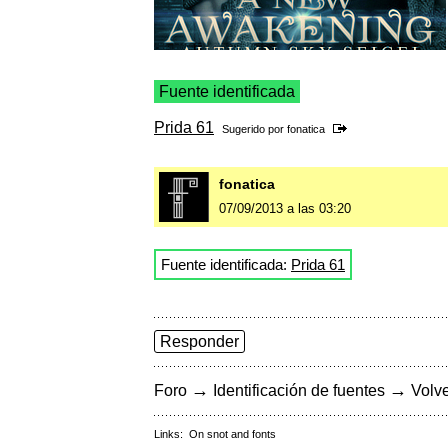
Fuente identificada
Prida 61
Sugerido por
fonatica
fonatica
07/09/2013 a las 03:20
Fuente identificada:
Prida 61
Responder
→
→
Foro
Identificación de fuentes
Volve
Links:
On snot and fonts