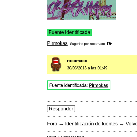
Fuente identificada
Pirmokas
Sugerido por
rocamaco
rocamaco
30/06/2013 a las 01:49
Fuente identificada:
Pirmokas
Responder
→
→
Foro
Identificación de fuentes
Volve