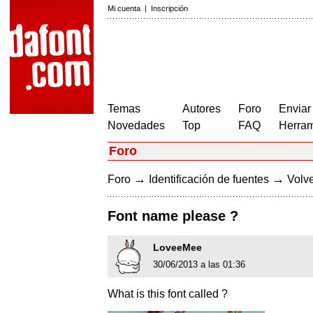
Mi cuenta
|
Inscripción
Temas
Autores
Foro
Enviar
Novedades
Top
FAQ
Herram
Foro
→
→
Foro
Identificación de fuentes
Volve
Font name please ?
LoveeMee
30/06/2013 a las 01:36
What is this font called ?