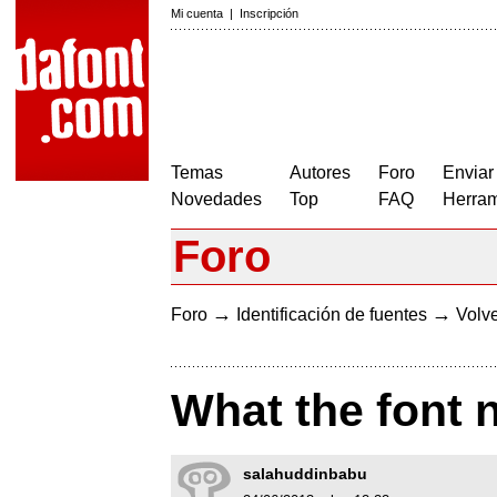
Mi cuenta
|
Inscripción
Temas
Autores
Foro
Enviar
Novedades
Top
FAQ
Herram
Foro
→
→
Foro
Identificación de fuentes
Volve
What the font 
salahuddinbabu