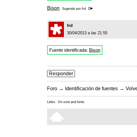
Bison
Sugerido por
frd
frd
30/04/2013 a las 21:55
Fuente identificada:
Bison
Responder
→
→
Foro
Identificación de fuentes
Volve
Links:
On snot and fonts