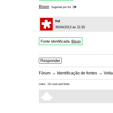
Bison
Sugerida por
frd
frd
30/04/2013 às 21:55
Fonte identificada:
Bison
Responder
→
→
Fórum
Identificação de fontes
Volta
Links:
On snot and fonts