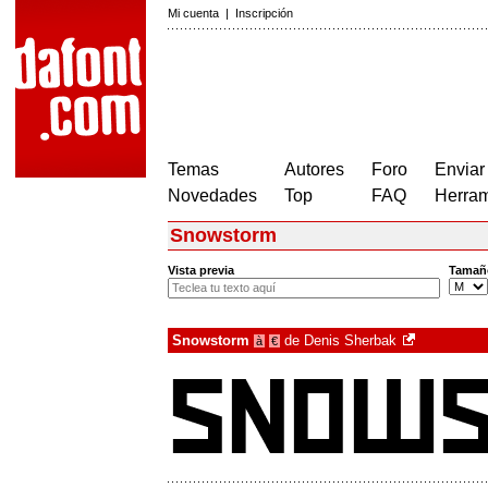
Mi cuenta
|
Inscripción
Temas
Autores
Foro
Enviar
Novedades
Top
FAQ
Herram
Snowstorm
Vista previa
Tamañ
Snowstorm
de
Denis Sherbak
à
€