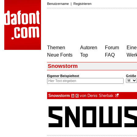
Benutzername
|
Registrieren
Themen
Autoren
Forum
Eine
Neue Fonts
Top
FAQ
Wer
Snowstorm
Eigener Beispieltext
Größe
Snowstorm
von
Denis Sherbak
à
€