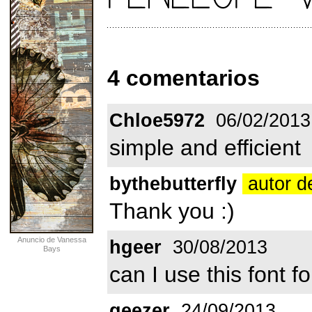
4 comentarios
Chloe5972
06/02/2013
simple and efficient
bythebutterfly
autor d
Thank you :)
Anuncio de Vanessa
hgeer
30/08/2013
Bays
can I use this font 
geezer
24/09/2013