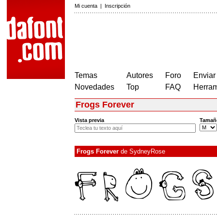
Mi cuenta
|
Inscripción
Temas
Autores
Foro
Enviar
Novedades
Top
FAQ
Herram
Frogs Forever
Vista previa
Tamañ
Frogs Forever
de
SydneyRose