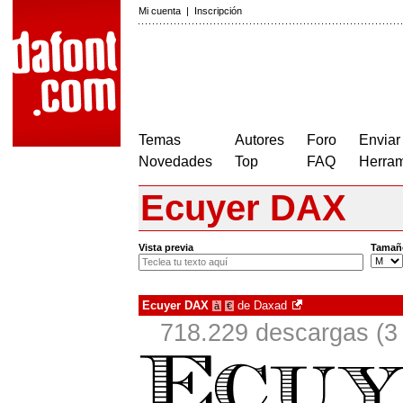
Mi cuenta
|
Inscripción
Temas
Autores
Foro
Enviar
Novedades
Top
FAQ
Herram
Ecuyer DAX
Vista previa
Tamañ
Ecuyer DAX
de
Daxad
à
€
718.229 descargas (3 