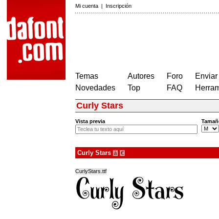
Mi cuenta
|
Inscripción
Temas
Autores
Foro
Enviar
Novedades
Top
FAQ
Herram
Curly Stars
Vista previa
Tamañ
Curly Stars
à
€
CurlyStars.ttf