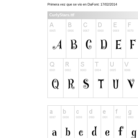
Primera vez que se vio en DaFont: 17/02/2014
CurlyStars.ttf