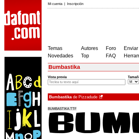
Mi cuenta
|
Inscripción
Temas
Autores
Foro
Enviar
Novedades
Top
FAQ
Herram
Bumbastika
Vista previa
Tamañ
Bumbastika
de
Pizzadude
BUMBASTIKA.TTF