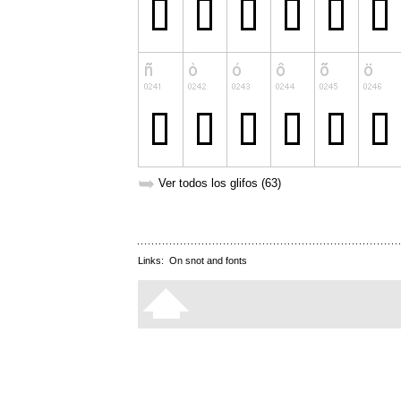
➥
Ver todos los glifos (63)
Links:
On snot and fonts