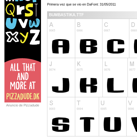
Primera vez que se vio en DaFont: 31/05/2011
BUMBASTIKA.TTF
Anuncio de Pizzadude