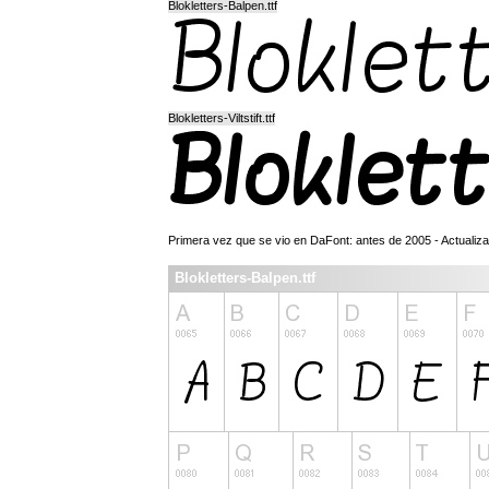
Blokletters-Balpen.ttf
Blokletters-Viltstift.ttf
Primera vez que se vio en DaFont: antes de 2005 - Actualiz
Blokletters-Balpen.ttf