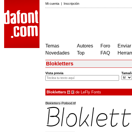
Mi cuenta
|
Inscripción
Temas
Autores
Foro
Enviar
Novedades
Top
FAQ
Herram
Blokletters
Vista previa
Tamañ
Blokletters
de
LeFly Fonts
à
€
Blokletters-Potlood.ttf