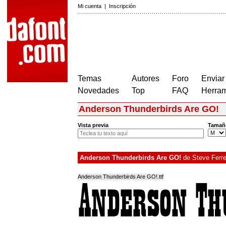
Mi cuenta
|
Inscripción
Temas
Autores
Foro
Enviar
Novedades
Top
FAQ
Herram
Anderson Thunderbirds Are GO!
Vista previa
Tamañ
Anderson Thunderbirds Are GO!
de
Steve Ferre
Anderson Thunderbirds Are GO!.ttf