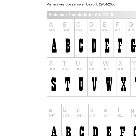
Primera vez que se vio en DaFont: 29/04/2006
Anderson Thunderbirds Are GO!.ttf