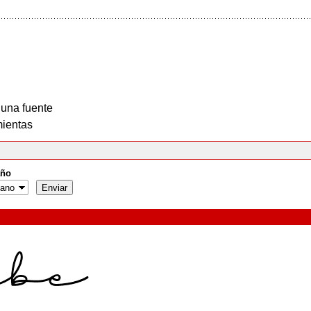
 una fuente
ientas
ño