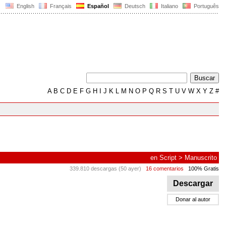
English
Français
Español
Deutsch
Italiano
Português
A
B
C
D
E
F
G
H
I
J
K
L
M
N
O
P
Q
R
S
T
U
V
W
X
Y
Z
#
en
Script
>
Manuscrito
339.810 descargas (50 ayer)
16 comentarios
100% Gratis
Descargar
Donar al autor