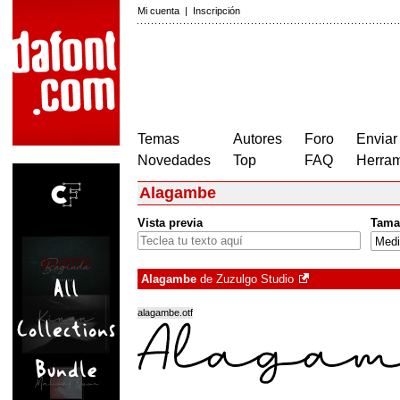
Mi cuenta
|
Inscripción
Temas
Autores
Foro
Enviar
Novedades
Top
FAQ
Herram
Alagambe
Vista previa
Tama
Alagambe
de
Zuzulgo Studio
alagambe.otf