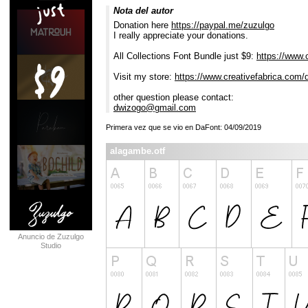
Nota del autor
Donation here
https://paypal.me/zuzulgo
I really appreciate your donations.
All Collections Font Bundle just $9:
https://www.c
Visit my store:
https://www.creativefabrica.com/
other question please contact:
dwizogo@gmail.com
Primera vez que se vio en DaFont: 04/09/2019
alagambe.otf
Anuncio de Zuzulgo
Studio