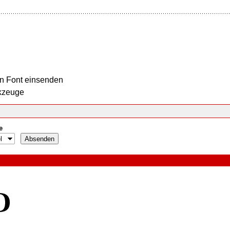
n Font einsenden
kzeuge
e