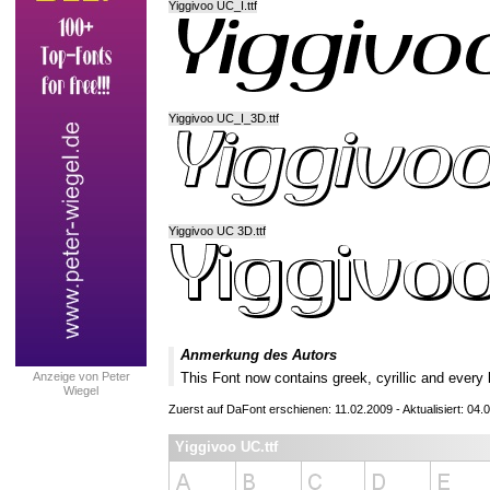
Yiggivoo UC_I.ttf
Yiggivoo UC_I_3D.ttf
Yiggivoo UC 3D.ttf
Anmerkung des Autors
Anzeige von Peter
This Font now contains greek, cyrillic and every 
Wiegel
Zuerst auf DaFont erschienen: 11.02.2009 - Aktualisiert: 04.
Yiggivoo UC.ttf