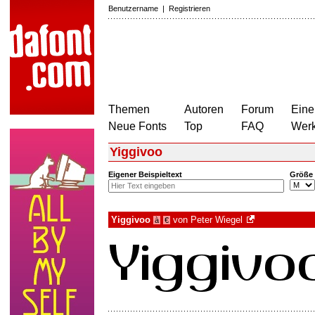
Benutzername
|
Registrieren
Themen
Autoren
Forum
Eine
Neue Fonts
Top
FAQ
Wer
Yiggivoo
Eigener Beispieltext
Größe
Yiggivoo
von
Peter Wiegel
à
€